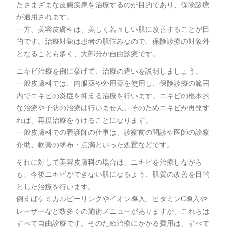
たさまざまな皮膚疾患を治療するのが目的であり、保険診療
が適用されます。
一方、美容皮膚科は、美しく若々しい肌に改善することが目
的です。治療対象は患者の肌悩みなので、保険診療の対象外
となることも多く、大部分が自由診療です。
ニキビ治療を例に挙げて、治療の違いを説明しましょう。
一般皮膚科では、内服薬や外用薬を使用し、保険診療の範囲
内でニキビの炎症を抑える治療を行います。ニキビの根本的
な治療や予防の治療は行いません。そのためニキビが再発す
れば、再度治療をうけることになります。
一般皮膚科での看護師の仕事は、診察前の問診や医師の診察
介助、軟膏の塗布・点滴といった処置などです。
それに対して美容皮膚科の場合は、ニキビを治療しながら
も、今後ニキビができない肌になるよう、肌質の改善を目的
とした治療を行います。
例えばケミカルピーリングやイオン導入、ビタミンC導入や
レーザーなど数多くの施術メニューがありますが、これらは
すべて自由診療です。そのため治療にかかる費用は、すべて