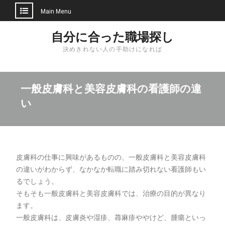
Main Menu
Skip
自分に合った職場探し
to
決めきれない人の手助けになれば
content
一般皮膚科と美容皮膚科の看護師の違
い
皮膚科の仕事に興味があるものの、一般皮膚科と美容皮膚科
の違いがわからず、なかなか転職に踏み切れない看護師もい
るでしょう。
そもそも一般皮膚科と美容皮膚科では、治療の目的が異なり
ます。
一般皮膚科は、皮膚炎や湿疹、蕁麻疹ややけど、腫瘍といっ