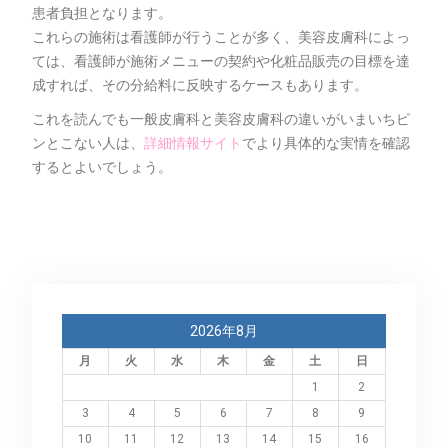
患者負担となります。
これらの施術は看護師が行うことが多く、美容皮膚科によっ
ては、看護師が施術メニューの契約や化粧品販売の目標を達
成すれば、その分給料に反映するケースもあります。
これを読んでも一般皮膚科と美容皮膚科の違いがいまいちピ
ンとこない人は、
詳細情報サイト
でより具体的な実情を確認
するとよいでしょう。
2026年8月
月
火
水
木
金
土
日
1
2
3
4
5
6
7
8
9
10
11
12
13
14
15
16