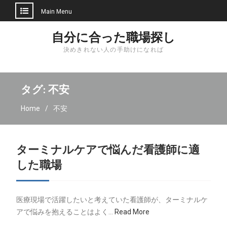
Main Menu
Skip
自分に合った職場探し
to
決めきれない人の手助けになれば
content
タグ:
不安
Home
不安
ターミナルケアで悩んだ看護師に適
した職場
医療現場で活躍したいと考えていた看護師が、ターミナルケ
アで悩みを抱えることはよく…
Read More